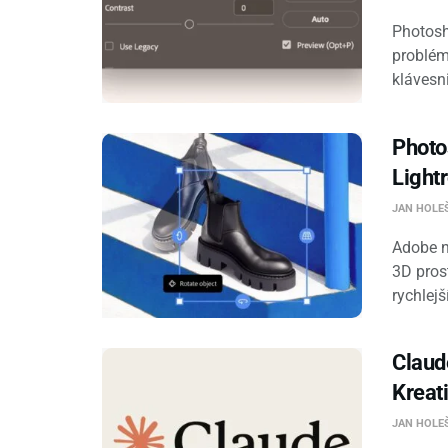
Photosh
problém
klávesn
Photo
Light
JAN HOLE
Adobe n
3D pros
rychlejší
Claud
Kreat
JAN HOLE