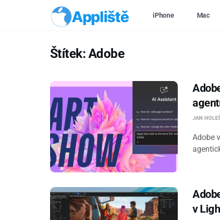
Appliště
iPhone
Mac
Štítek:
Adobe
Adobe 
agent
JAN HOLE
Adobe vý
agentick
Adobe
v Lig