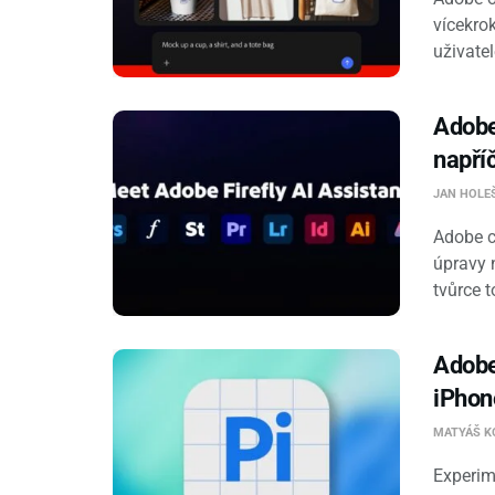
vícekro
uživatele
Adobe 
napří
JAN HOLE
Adobe c
úpravy 
tvůrce to
Adobe
iPhon
MATYÁŠ K
Experim