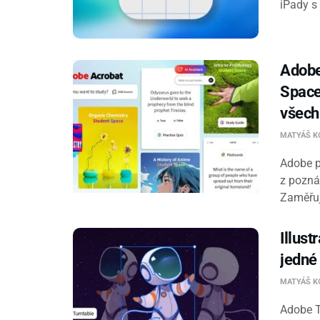
iPady s
Adobe
Space
všech
MATYÁŠ K
Adobe p
z pozná
Zaměřuje
Illust
jedné
MATYÁŠ K
Adobe Tu