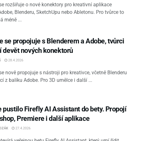
e rozšiřuje o nové konektory pro kreativní aplikace
Adobe, Blenderu, SketchUpu nebo Abletonu. Pro tvůrce to
 méně ...
e se propojuje s Blenderem a Adobe, tvůrci
jí devět nových konektorů
Š
28.4.2026
e nově propojuje s nástroji pro kreativce, včetně Blenderu
cí z balíku Adobe. Pro 3D umělce i další ...
pustilo Firefly AI Assistant do bety. Propojí
shop, Premiere i další aplikace
OZÁK
27.4.2026
evírá veřejnou betu Firefly AI Assistant, který umí řídit