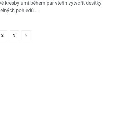
vé kresby umí během pár vteřin vytvořit desítky
elných pohledů ...
2
3