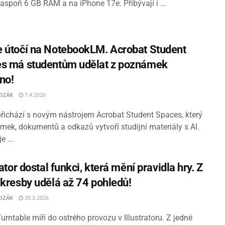
 aspoň 6 GB RAM a na iPhone 17e. Přibývají i ...
 útočí na NotebookLM. Acrobat Student
s má studentům udělat z poznámek
no!
OZÁK
7.4.2026
řichází s novým nástrojem Acrobat Student Spaces, který
mek, dokumentů a odkazů vytvoří studijní materiály s AI.
 ...
rator dostal funkci, která mění pravidla hry. Z
 kresby udělá až 74 pohledů!
OZÁK
30.3.2026
rntable míří do ostrého provozu v Illustratoru. Z jedné